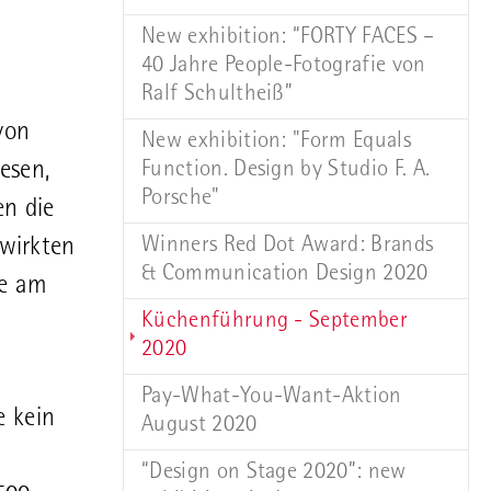
New exhibition: “FORTY FACES –
40 Jahre People-Fotografie von
Ralf Schultheiß”
von
New exhibition: "Form Equals
Function. Design by Studio F. A.
esen,
Porsche"
en die
Winners Red Dot Award: Brands
wirkten
& Communication Design 2020
le am
Küchenführung - September
(current)
2020
Pay-What-You-Want-Aktion
e kein
August 2020
“Design on Stage 2020”: new