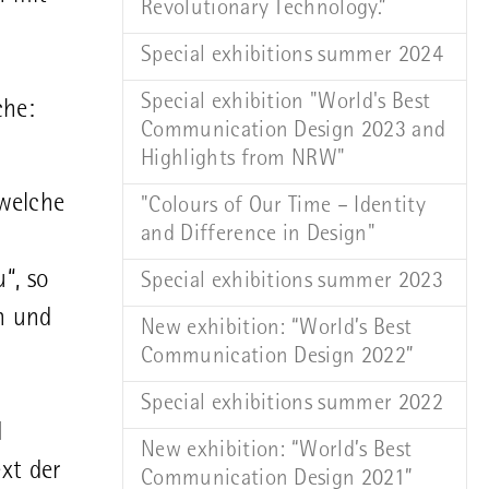
Revolutionary Technology.”
r
Special exhibitions summer 2024
Special exhibition "World's Best
che:
Communication Design 2023 and
Highlights from NRW"
welche
"Colours of Our Time – Identity
and Difference in Design"
“, so
Special exhibitions summer 2023
n und
New exhibition: “World’s Best
Communication Design 2022”
Special exhibitions summer 2022
d
New exhibition: “World’s Best
xt der
Communication Design 2021”